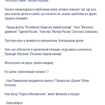
"КРЕПКАЯ СЕМЬЯ" Оксана Рыбалко.
Оксана неравнодушна к проблемам семей, активно помогает там, где есть
риск изъятия детей из семей, ну и конечно же, решает проблемы и в других
трудных ситуациях
- Председатель "Российское общество первой помощи". Член "Женского
движения" "Единой России". Член про "Матери России" Светлана Залукаева.
Светлана врач и занимается невероятным, благородным делом
Учит, как себя вести, в критической ситуации, когда жизнь в опасности.
Проводит обучение "Оказание первой помощи"
Желательно эти курсы, пройти каждому.
И в целом, приятнейший человек 🤍
- Наш Приморский координатор проекта "Прекрасное Далеко" Юлия
Кочитова.
Наш фонд "Радость Материнства", имеет филиалы в городах:
- Новосибирск